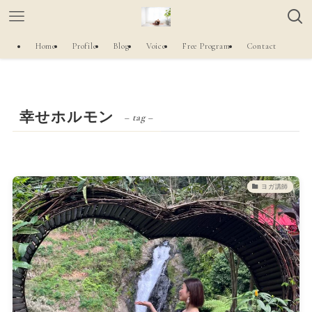
Home
Profile
Blog
Voice
Free Program
Contact
幸せホルモン
– tag –
ヨガ講師