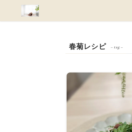
春菊レシピ
– tag –