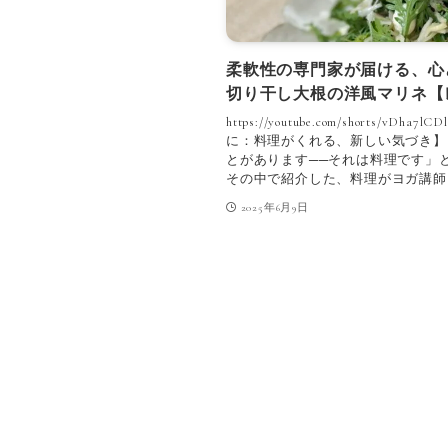
柔軟性の専門家が届ける、心
切り干し大根の洋風マリネ【
https://youtube.com/shorts/vDha7
に：料理がくれる、新しい気づき】
とがあります──それは料理です」と
その中で紹介した、料理がヨガ講師に
2025年6月9日