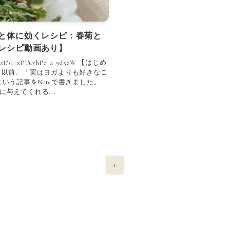
と体に効くレシピ：春菊と
レシピ動画あり】
lCDlzI?si=xPTuyhPe_a_9d5zW 【はじめ
 以前、「実はヨガよりも好きなこ
いう記事をNoteで書きました。
与えてくれる...
1