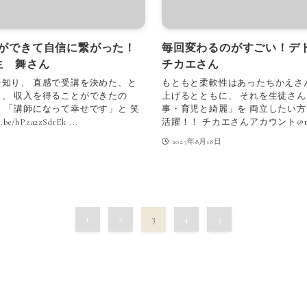
ができて自信に繋がった！
毎回変わるのがすごい！デ
生 舞さん
チカエさん
を知り、 直感で受講を決めた、と
もともと柔軟性はあったちかえさ
き、 収入を得ることができたの
上げるとともに、 それを生徒さん
 「講師になって幸せです」と 笑
事・育児と綺麗」を 両立したい方
hPza2zSdrEk ...
活躍！！ チカエさんアカウント@mu_yog
2023年8月18日
1
2
3
4
5