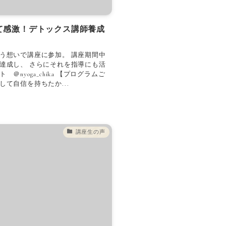
て感激！デトックス講師養成
う想いで講座に参加。 講座期間中
達成し、 さらにそれを指導にも活
nyoga_chika 【プログラムご
て自信を持ちたか...
講座生の声