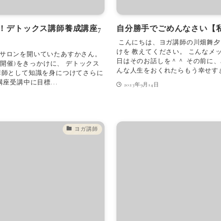
！デトックス講師養成講座7
自分勝手でごめんなさい【
こんにちは、ヨガ講師の川畑舞夕
けを 教えてください。 こんなメ
サロンを開いていたあすかさん。
日はそのお話しを＾＾ その前に、
月開催)をきっかけに、 デトックス
んな人生をおくれたらもう幸せすぎる
講師として知識を身につけてさらに
座受講中に目標...
2023年9月14日
ヨガ講師