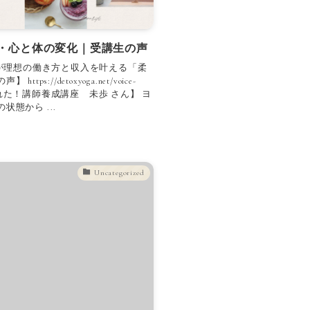
P・心と体の変化｜受講生の声
師が理想の働き方と収入を叶える「柔
://detoxyoga.net/voice-
れでも変われた！講師養成講座 未歩 さん】 ヨ
態から ...
Uncategorized