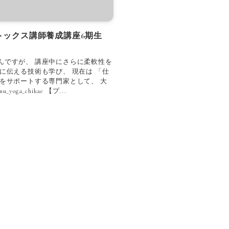
トックス講師養成講座6期生
んですが、 講座中にさらに柔軟性を
に伝える技術も学び、 現在は 「仕
をサポートする専門家として、 大
a_chikae 【プ...