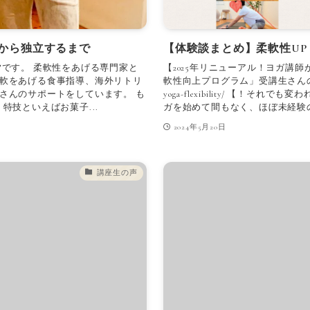
から独立するまで
【体験談まとめ】柔軟性U
夕です。 柔軟性をあげる専門家と
【2025年リニューアル！ヨガ講
軟をあげる食事指導、海外リトリ
軟性向上プログラム」受講生さんの声】 https
さんのサポートをしています。 も
yoga-flexibility/ 【！そ
特技といえばお菓子...
ガを始めて間もなく、ほぼ未経験の状
2024年5月20日
講座生の声