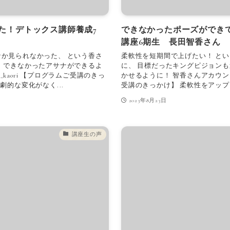
た！デトックス講師養成7
できなかったポーズができ
講座6期生 長田智香さん
なか見られなかった、 という香さ
柔軟性を短期間で上げたい！ とい
、 できなかったアサナができるよ
に、 目標だったキングピジョンも
a_kaori 【プログラムご受講のきっ
かせるように！ 智香さんアカウント ＠
劇的な変化がなく...
受講のきっかけ】 柔軟性をアップし
2023年8月23日
講座生の声