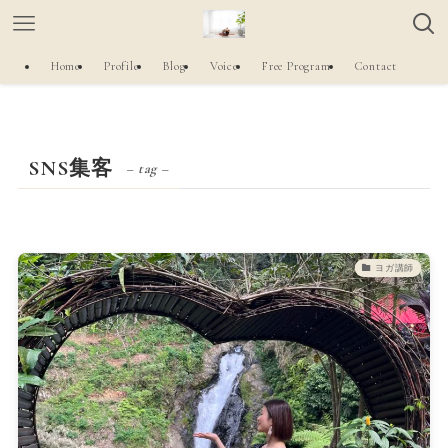
Home
Profile
Blog
Voice
Free Program
Contact
SNS集客
– tag –
ヨガ講師