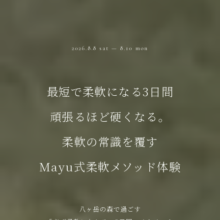
2026.8.8 sat — 8.10 mon
最短で柔軟になる3日間
頑張るほど硬くなる。
柔軟の常識を覆す
Mayu式柔軟メソッド体験
八ヶ岳の森で過ごす