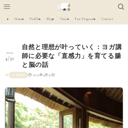
Home
Profile
Blog
Voice
Free Program
Contact
自然と理想が叶っていく：ヨガ講
2025
師に必要な「直感力」を育てる腸
4/30
と脳の話
2025年4月30日
ヨガ講師