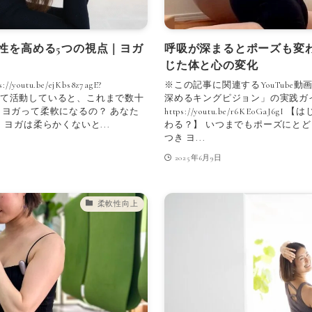
性を高める5つの視点｜ヨガ
呼吸が深まるとポーズも変わ
じた体と心の変化
tu.be/ejKbs8z7agE?
※この記事に関連するYouTube
ガ講師として活動していると、これまで数十
深めるキングピジョン」の実践ガイ
 ヨガって柔軟になるの？ あなた
https://youtu.be/r6KE0G
ヨガは柔らかくないと...
わる？】 いつまでもポーズにと
つき ヨ...
2025年6月9日
柔軟性向上