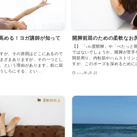
高める！ヨガ講師が知って
開脚前屈のための柔軟なお
【】 「180度開脚」や「べたっ
ではないでしょうか。開脚が苦手
すが、その原因はどこにあるので
関節周り、内転筋やハムストリン
まざまありますが、その一つとし
すが、このポーズを深めるためには
、という理由があります。前に屈
しろにそる、とい...
2024年9月3日
柔軟性向上