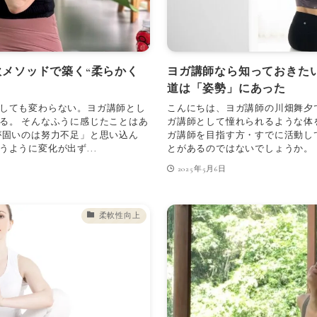
軟メソッドで築く“柔らかく
ヨガ講師なら知っておきた
道は「姿勢」にあった
しても変わらない。ヨガ講師とし
こんにちは、ヨガ講師の川畑舞夕
る。 そんなふうに感じたことはあ
ガ講師として憧れられるような体
が固いのは努力不足」と思い込ん
ガ講師を目指す方・すでに活動し
ように変化が出ず...
とがあるのではないでしょうか。 も
2025年5月6日
柔軟性向上