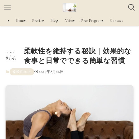
Home
Profile
Blog
Voice
Free Program
Contact
柔軟性を維持する秘訣｜効果的な
2024
8/28
食事と日常でできる簡単な習慣
2024年8月28日
柔軟性向上