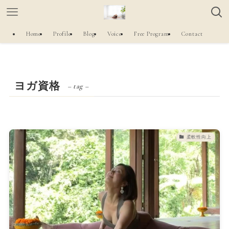
Home
Profile
Blog
Voice
Free Program
Contact
ヨガ資格
– tag –
柔軟性向上