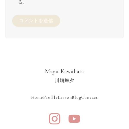
る。
Mayu Kawabata
川畑舞夕
Home
Profile
Lesson
Blog
Contact