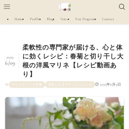
Home
Profile
Blog
Voice
Free Program
Contact
柔軟性の専門家が届ける、心と体
に効くレシピ：春菊と切り干し大
2025
6/09
根の洋風マリネ【レシピ動画あ
り】
2025年6月9日
ホリスティック栄養
柔軟になるデトックスレシピ