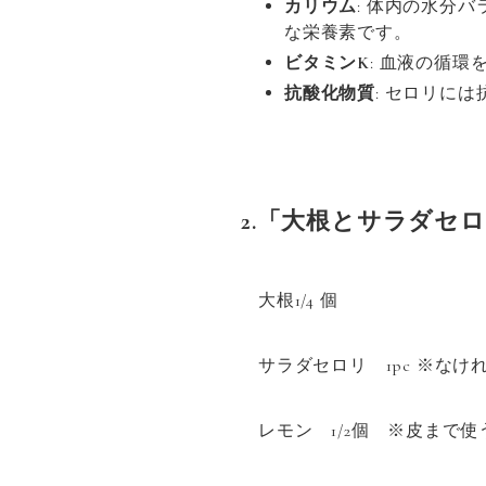
カリウム
: 体内の水分
な栄養素です。
ビタミンK
: 血液の循
抗酸化物質
: セロリに
2.「大根とサラダセ
大根1/4 個
サラダセロリ 1pc ※な
レモン 1/2個 ※皮まで