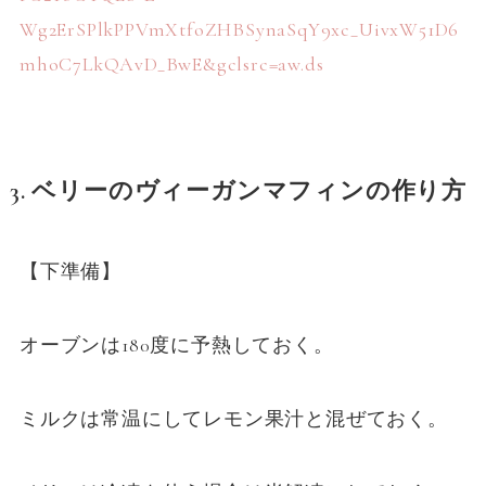
Wg2ErSPlkPPVmXtfoZHBSynaSqY9xc_UivxW51D6
mhoC7LkQAvD_BwE&gclsrc=aw.ds
3.
ベリーのヴィーガンマフィンの作り方
【下準備】
オーブンは180度に予熱しておく。
ミルクは常温にしてレモン果汁と混ぜておく。