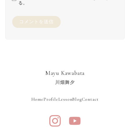
る。
Mayu Kawabata
川畑舞夕
Home
Profile
Lesson
Blog
Contact